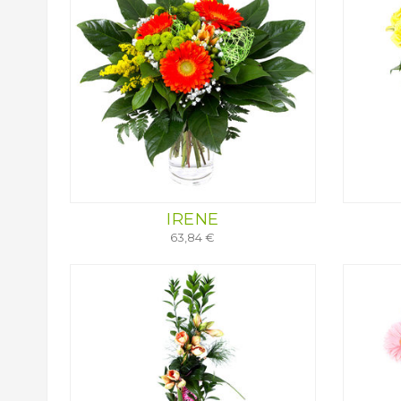
IRENE
63,84 €