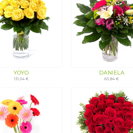
YOYO
DANIELA
131,04 €
63,84 €