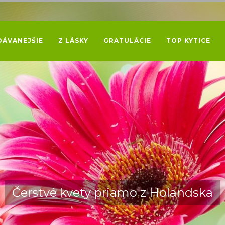
DÁVANEJŠIE
Z LÁSKY
GRATULÁCIE
TOP KYTICE
Čerstvé kvety priamo z Holandska