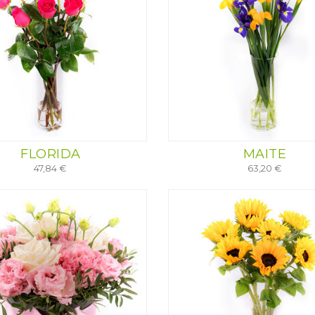
FLORIDA
MAITE
47,84 €
63,20 €