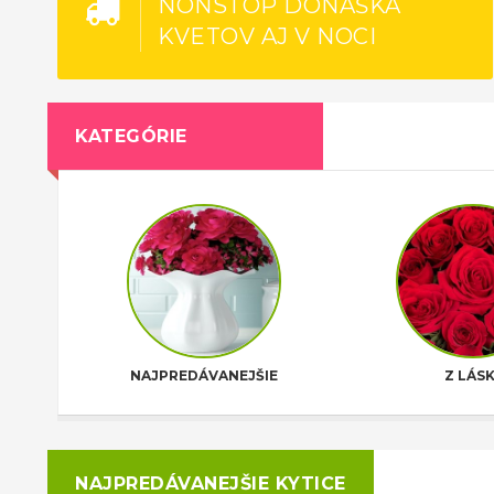
NONSTOP DONÁŠKA
KVETOV AJ V NOCI
KATEGÓRIE
NAJPREDÁVANEJŠIE
Z LÁSK
NAJPREDÁVANEJŠIE KYTICE