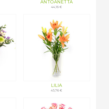
ANTOANETTA
44,16 €
LILIA
45,76 €