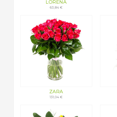
LORENA
63,84 €
ZARA
131,04 €