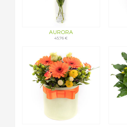
AURORA
45,76 €