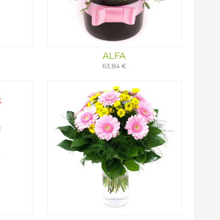
ALFA
63,84 €