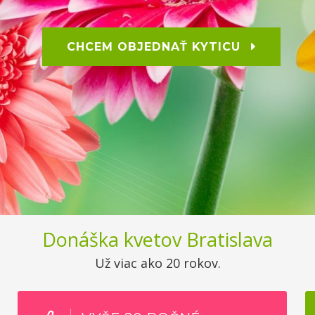
CHCEM OBJEDNAŤ KYTICU
Donáška kvetov Bratislava
Už viac ako 20 rokov.