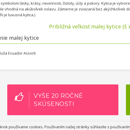
 symbolom lásky, krásy, nevinnosti, čistoty, úcty a pokory. Kytica je vytvo
le vhodná na akúkoľvek oslavu. Zámerne je zviazaná bez akýchkoľvek dop
ii je luxusná kytica.)
Približná veľkosť malej kytice (š 
nie malej kytice
Ruža Ecuador Assorti
VYŠE 20 ROČNÉ
SKÚSENOSTI
ánok používame cookies. Používaním našej stránky súhlasíte s používaní