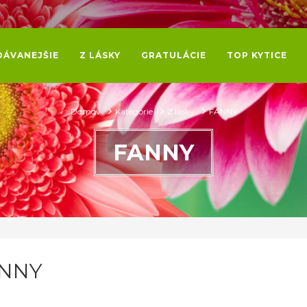
DÁVANEJŠIE
Z LÁSKY
GRATULÁCIE
TOP KYTICE
Domov
Kategórie
Z lásky
FANNY
FANNY
NNY