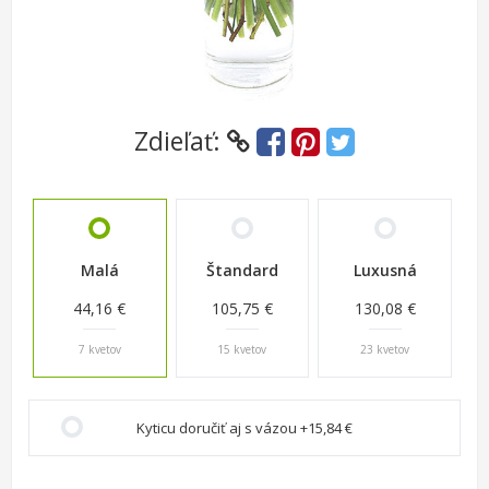
Zdieľať:
Malá
Štandard
Luxusná
44,16 €
105,75 €
130,08 €
7 kvetov
15 kvetov
23 kvetov
Kyticu doručiť aj s vázou +15,84 €