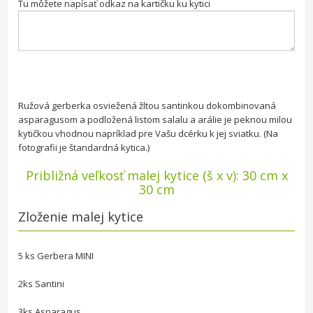
Tu môžete napísať odkaz na kartičku ku kytici
Ružová gerberka osviežená žltou santinkou dokombinovaná
asparagusom a podložená listom salalu a arálie je peknou milou
kytičkou vhodnou napríklad pre Vašu dcérku k jej sviatku. (Na
fotografii je štandardná kytica.)
Približná veľkosť malej kytice (š x v): 30 cm x
30 cm
Zloženie malej kytice
5 ks Gerbera MINI
2ks Santini
3ks Asparagus