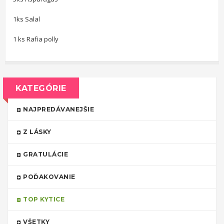
1ks Salal
1 ks Rafia polly
KATEGÓRIE
NAJPREDÁVANEJŠIE
Z LÁSKY
GRATULÁCIE
POĎAKOVANIE
TOP KYTICE
VŠETKY