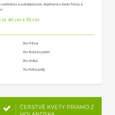
u santinkou a eukaliptusom, doplnená o bielu fréziu a
.)
x v): 40 cm x 30 cm
3ks Frézia
1ks Ruža Ecuador
3ks Arália
1ks Rafia polly
ČERSTVÉ KVETY PRIAMO Z
HOLANDSKA