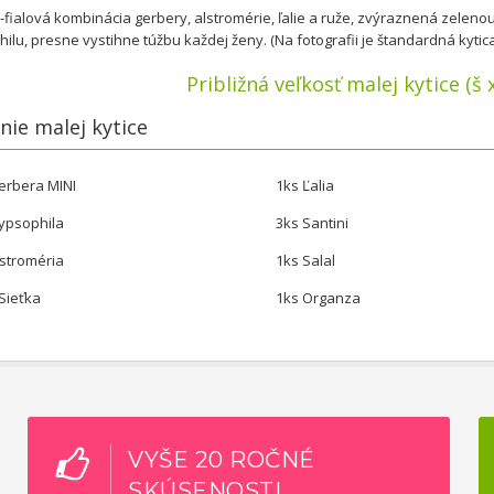
fialová kombinácia gerbery, alstromérie, ľalie a ruže, zvýraznená zeleno
ilu, presne vystihne túžbu každej ženy. (Na fotografii je štandardná kytica
Približná veľkosť malej kytice (š 
nie malej kytice
erbera MINI
1ks Ľalia
ypsophila
3ks Santini
lstroméria
1ks Salal
 Sieťka
1ks Organza
VYŠE 20 ROČNÉ
SKÚSENOSTI