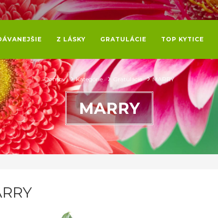
DÁVANEJŠIE
Z LÁSKY
GRATULÁCIE
TOP KYTICE
Domov
Kategórie
Gratulácie
MARRY
MARRY
RRY