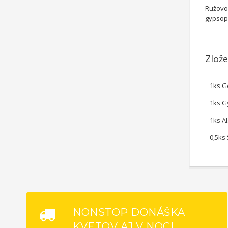
Ružovo-
gypsoph
Zlože
1ks G
1ks G
1ks A
0,5ks
NONSTOP DONÁŠKA
KVETOV AJ V NOCI