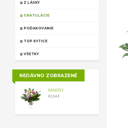
Z LÁSKY
GRATULÁCIE
POĎAKOVANIE
TOP KYTICE
VŠETKY
NEDÁVNO ZOBRAZENÉ
MARRY
63,84 €