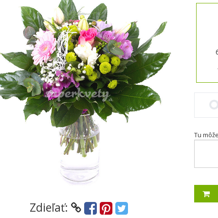
Tu môžet
Zdieľať: