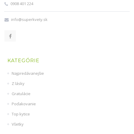
0908 401 224
info@superkvety.sk
KATEGÓRIE
Najpredávanejšie
Z lásky
Gratulácie
Poďakovanie
Top kytice
Všetky