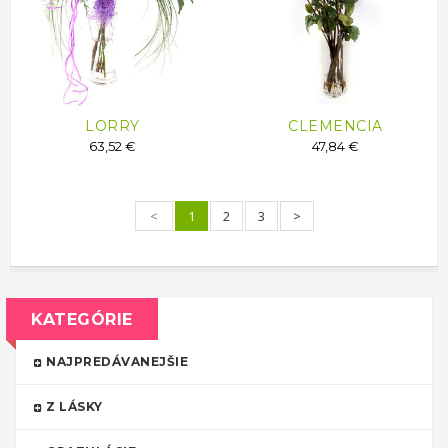
LORRY
CLEMENCIA
63,52 €
47,84 €
<
1
2
3
>
KATEGÓRIE
NAJPREDÁVANEJŠIE
Z LÁSKY