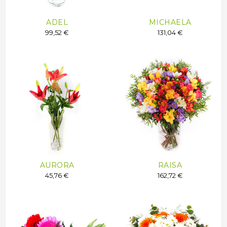
ADEL
MICHAELA
99,52 €
131,04 €
AURORA
RAISA
45,76 €
162,72 €