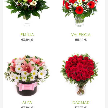
EMÍLIA
VALENCIA
63,84 €
85,44 €
ALFA
DAGMAR
63,84 €
174,72 €