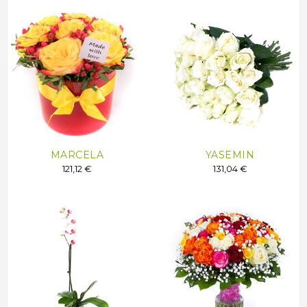
MARCELA
YASEMIN
121,12 €
131,04 €