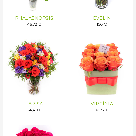
PHALAENOPSIS
EVELIN
46,72 €
156 €
LARISA
VIRGÍNIA
174,40 €
92,32 €