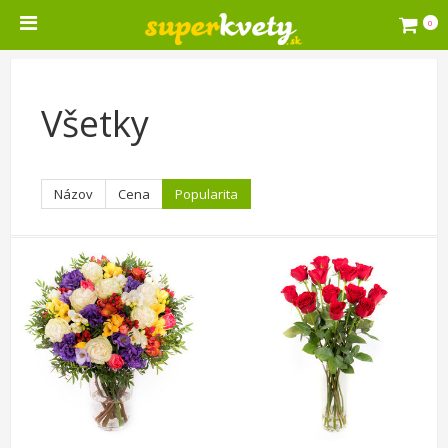
0
Všetky
Názov
Cena
Popularita