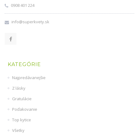
0908 401 224
info@superkvety.sk
KATEGÓRIE
Najpredávanejšie
Z lásky
Gratulácie
Poďakovanie
Top kytice
Všetky