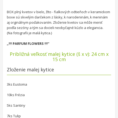
BOX plný kvetov v bielo, žlto - fialkových odtieňoch v keramickom
boxe sú skvelým darčekom z lásky, k narodeninám, k meninám
aj orginálnym poďakovaním. Zloženie kvetov sa môže meniť
podľa sezóny a tým sa docieli neobyčajné kúzlo a elegancia.
(Na fotografii je malá kytica.)
„!!! PARFUM FLOWERS !!!“
Približná veľkosť malej kytice (š x v): 24 cm x
15 cm
Zloženie malej kytice
3ks Eustoma
10ks Frézia
5ks Santiny
7ks Tulip