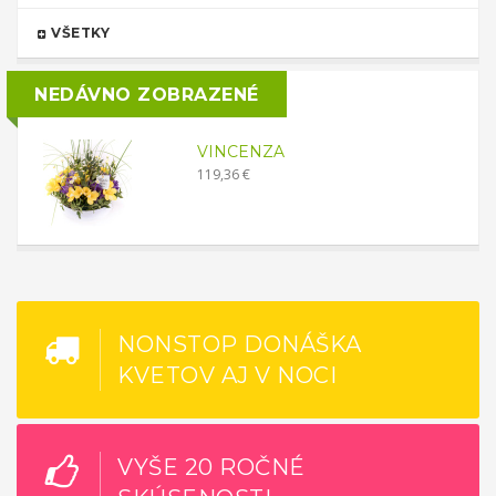
VŠETKY
NEDÁVNO ZOBRAZENÉ
VINCENZA
119,36 €
NONSTOP DONÁŠKA
KVETOV AJ V NOCI
VYŠE 20 ROČNÉ