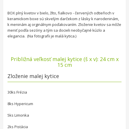
BOX plný kvetov v bielo, žlto, fialkovo - červených odtieňoch v
keramickom boxe sú skvelým darčekom z lásky k narodeninám,
k meninám aj orginálnym poďakovaním. Zloženie kvetov sa môže
meniť podľa sezóny a tým sa docieli neobyčajné kúzlo a
elegancia. (Na fotografii je malá kytica.)
Približná veľkosť malej kytice (š x v): 24 cm x
15 cm
Zloženie malej kytice
30ks Frézia
8ks Hypericum
5ks Limonka
2ks Pistácia