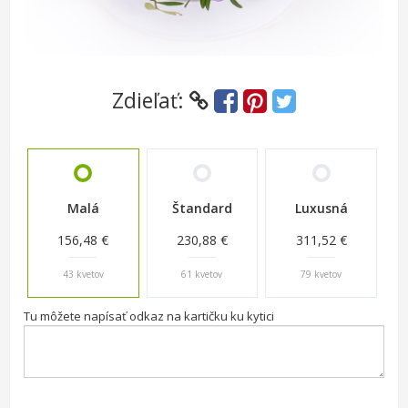
Zdieľať:
Malá
Štandard
Luxusná
156,48 €
230,88 €
311,52 €
43 kvetov
61 kvetov
79 kvetov
Tu môžete napísať odkaz na kartičku ku kytici