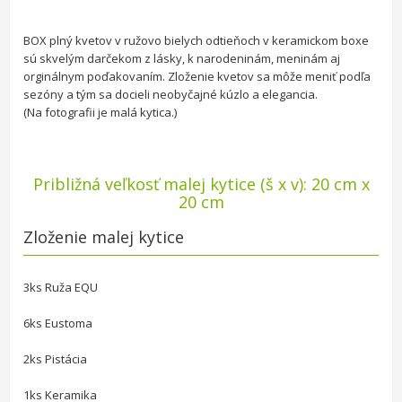
BOX plný kvetov v ružovo bielych odtieňoch v keramickom boxe
sú skvelým darčekom z lásky, k narodeninám, meninám aj
orginálnym poďakovaním. Zloženie kvetov sa môže meniť podľa
sezóny a tým sa docieli neobyčajné kúzlo a elegancia.
(Na fotografii je malá kytica.)
Približná veľkosť malej kytice (š x v): 20 cm x
20 cm
Zloženie malej kytice
3ks Ruža EQU
6ks Eustoma
2ks Pistácia
1ks Keramika