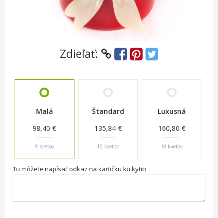
Zdieľať:
Malá
Štandard
Luxusná
98,40 €
135,84 €
160,80 €
9 kvetov
15 kvetov
19 kvetov
Tu môžete napísať odkaz na kartičku ku kytici